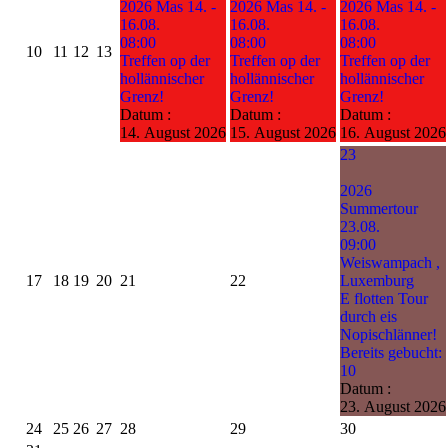
2026 Mas 14. -
2026 Mas 14. -
2026 Mas 14. -
16.08.
16.08.
16.08.
08:00
08:00
08:00
10
11
12
13
Treffen op der
Treffen op der
Treffen op der
hollännischer
hollännischer
hollännischer
Grenz!
Grenz!
Grenz!
Datum :
Datum :
Datum :
14. August 2026
15. August 2026
16. August 2026
23
2026
Summertour
23.08.
09:00
Weiswampach ,
17
18
19
20
21
22
Luxemburg
E flotten Tour
durch eis
Nopischlänner!
Bereits gebucht:
10
Datum :
23. August 2026
24
25
26
27
28
29
30